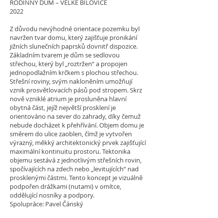
RODINNÝ DŮM – VELKÉ BÍLOVICE
2022
Z důvodu nevýhodné orientace pozemku byl
navržen tvar domu, který zajišťuje pronikání
jižních slunečních paprsků dovnitř dispozice.
Základním tvarem je dům se sedlovou
střechou, který byl „roztržen“ a propojen
jednopodlažním krčkem s plochou střechou.
Střešní roviny, svým nakloněním umožňují
vznik prosvětlovacích pásů pod stropem. Skrz
nově vzniklé atrium je prosluněna hlavní
obytná část, jejíž největší prosklení je
orientováno na sever do zahrady, díky čemuž
nebude docházet k přehřívání. Objem domu je
směrem do ulice zaoblen, čímž je vytvořen
výrazný, měkký architektonický prvek zajišťující
maximální kontinuitu prostoru. Tektonika
objemu sestává z jednotlivým střešních rovin,
spočívajících na zdech nebo „levitujících“ nad
prosklenými částmi. Tento koncept je vizuálně
podpořen drážkami (nutami) v omítce,
oddělující nosníky a podpory.
Spolupráce: Pavel Čánský