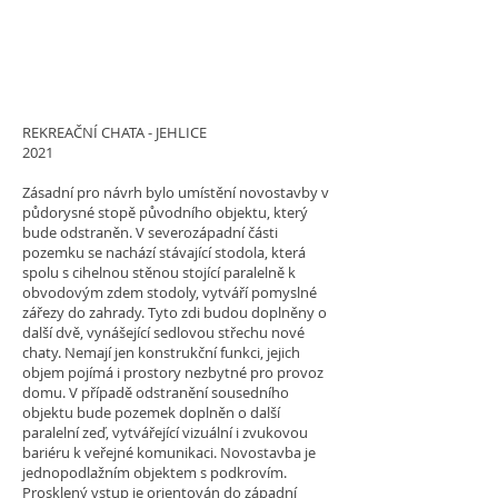
REKREAČNÍ CHATA - JEHLICE
2021
Zásadní pro návrh bylo umístění novostavby v
půdorysné stopě původního objektu, který
bude odstraněn. V severozápadní části
pozemku se nachází stávající stodola, která
spolu s cihelnou stěnou stojící paralelně k
obvodovým zdem stodoly, vytváří pomyslné
zářezy do zahrady. Tyto zdi budou doplněny o
další dvě, vynášející sedlovou střechu nové
chaty. Nemají jen konstrukční funkci, jejich
objem pojímá i prostory nezbytné pro provoz
domu. V případě odstranění sousedního
objektu bude pozemek doplněn o další
paralelní zeď, vytvářející vizuální i zvukovou
bariéru k veřejné komunikaci. Novostavba je
jednopodlažním objektem s podkrovím.
Prosklený vstup je orientován do západní