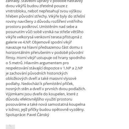
zahrady. Stavební úpravy v podobě nástavby
dvou vikýřů budou zřetelné pouze z
vnitrobloku, neboť nepřesahují svou výškou
hřeben původní střechy. Vikýře byly do střešní
roviny navrženy z důvodu rozšíření vnitřního
prostoru podkroví. Umístěním nad sebe a
posunutím vůči sobě vzniká na střeše většího
vikýře velkorysá venkovní terasa přístupná z
galerie ve 4.NP. Objemově spodní vikýř
navazuje na hlavní předsazenou část domu s
horizontálním přerušením v podobě původní
římsy. Horní vikýř ustupuje od hrany spodního
o 5 metrů. Hlavním argumentem pro
respektování stávající dispozice v 1.NP a 2.NP
je zachování původních historických
obložkových dveří a také masivní vlysové
podlahy. Nedochází k přemístění příček,
nosných stěn a dveří v prvních dvou podlažích.
Výjimkami jsou dveře do koupelen, které z
důvodu efektivnějšího využití prostoru
posouváme a také nová samostatná koupelna
v ložnici, jejíž příčky budou opětovně vyzděny.
Spolupráce: Pavel Čánský