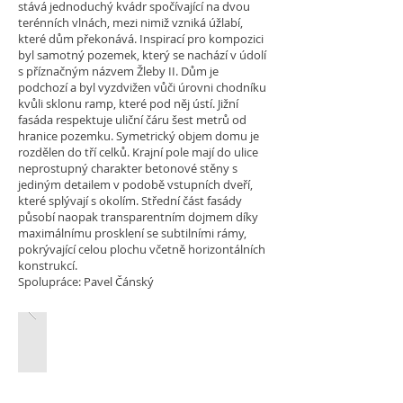
stává jednoduchý kvádr spočívající na dvou
terénních vlnách, mezi nimiž vzniká úžlabí,
které dům překonává. Inspirací pro kompozici
byl samotný pozemek, který se nachází v údolí
s příznačným názvem Žleby II. Dům je
podchozí a byl vyzdvižen vůči úrovni chodníku
kvůli sklonu ramp, které pod něj ústí. Jižní
fasáda respektuje uliční čáru šest metrů od
hranice pozemku. Symetrický objem domu je
rozdělen do tří celků. Krajní pole mají do ulice
neprostupný charakter betonové stěny s
jediným detailem v podobě vstupních dveří,
které splývají s okolím. Střední část fasády
působí naopak transparentním dojmem díky
maximálnímu prosklení se subtilními rámy,
pokrývající celou plochu včetně horizontálních
konstrukcí.
Spolupráce: Pavel Čánský