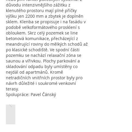
důvodu intenzivnějšího zážitku z
klenutého prostoru mají plné příčky
výšku jen 2200 mm a zbytek je doplněn
sklem. Klenba se propisuje i na fasádu v
podobě velkoformátového prosklení s
obloukem. Skrz celý pozemek se line
betonová komunikace, přecházející z
meandrující roviny do mělkých schodů až
po klasické schodiště. Ve spodní části
pozemku se nachází relaxační zóna se
saunou a vířivkou. Plochy parkování a
skladování odpadu byly umístěny co
nejdál od apartmánů. Kromě
netradičních vnitřních prostor byly pro
návrh důležité i soukromé venkovní
terasy.
Spolupráce: Pavel Čánský