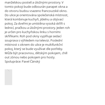
manželskou postelí a úložnými prostory. V
tomto pokoji bude odbourán parapet okna a
do otvoru budou vsazeno francouzské okno.
Do ulice je orientována společenská místnost,
která kombinuje kuchyň, jídelnu a obývací
pokoj. Za dveřmi je umístěna vysoká skříň s
lednicí, pračkou a úložnými prostory. Jeden roh
je určen pro kuchyňskou linku s horními
skříňkami. Roh pod okny vyplňuje sedací
souprava s výhledem na televizi. Poslední
místnost s oknem do ulice je multifunkční
pokoj, který se bude využívat dle potřeby.
Může být pracovnou, dětským pokojem, chill
out zónou nebo pokojem pro hosty.
Spolupráce: Pavel Čánský