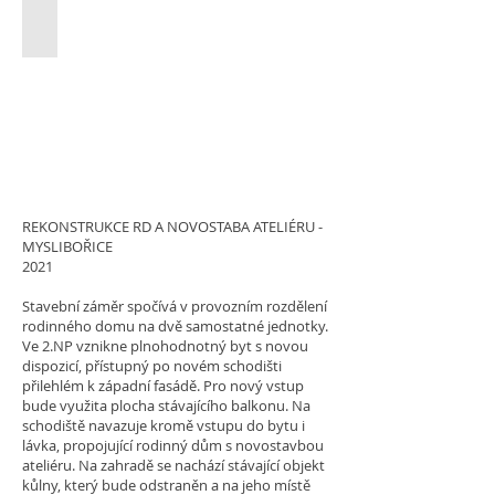
REKONSTRUKCE RD A NOVOSTABA ATELIÉRU -
MYSLIBOŘICE
2021
Stavební záměr spočívá v provozním rozdělení
rodinného domu na dvě samostatné jednotky.
Ve 2.NP vznikne plnohodnotný byt s novou
dispozicí, přístupný po novém schodišti
přilehlém k západní fasádě. Pro nový vstup
bude využita plocha stávajícího balkonu. Na
schodiště navazuje kromě vstupu do bytu i
lávka, propojující rodinný dům s novostavbou
ateliéru. Na zahradě se nachází stávající objekt
kůlny, který bude odstraněn a na jeho místě