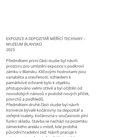
EXPOZICE A DEPOZITÁŘ MĚŘÍCÍ TECHNIKY –
MUZEUM BLANSKO
2023
Předmětem první části studie byl návrh
prostoru pro umístění expozice v podkroví
zámku v Blansku. Klíčovými hodnotami jsou
variabilita a otevřenost. Vzhledem k
památkové ochraně bylo k objektu
přistupováno velmi citlivě a byl očištěn od
novodobých nánosů v podobě nových příček,
povrchů a podhledů.
Předmětem druhé části studie byl návrh
konverze bývalé kočárovny na depozitář a
veřejné toalety. Kočárovna v současnosti plní
funkci skladu. Stavba se nachází na pozemku
zámeckého areálu v místě, kde probíhá
původní hradební zeď. Návrh pracuje s