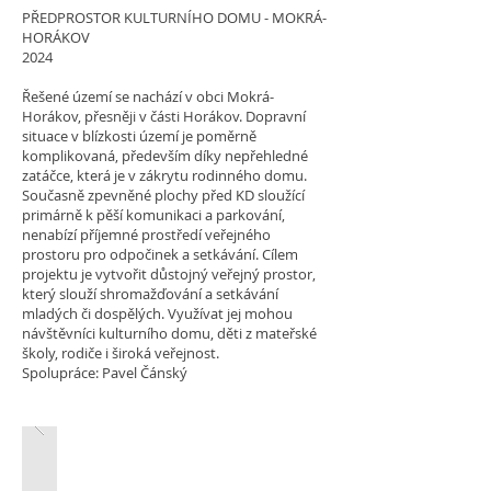
PŘEDPROSTOR KULTURNÍHO DOMU - MOKRÁ-
HORÁKOV
2024
Řešené území se nachází v obci Mokrá-
Horákov, přesněji v části Horákov. Dopravní
situace v blízkosti území je poměrně
komplikovaná, především díky nepřehledné
zatáčce, která je v zákrytu rodinného domu.
Současně zpevněné plochy před KD sloužící
primárně k pěší komunikaci a parkování,
nenabízí příjemné prostředí veřejného
prostoru pro odpočinek a setkávání. Cílem
projektu je vytvořit důstojný veřejný prostor,
který slouží shromažďování a setkávání
mladých či dospělých. Využívat jej mohou
návštěvníci kulturního domu, děti z mateřské
školy, rodiče i široká veřejnost.
Spolupráce: Pavel Čánský