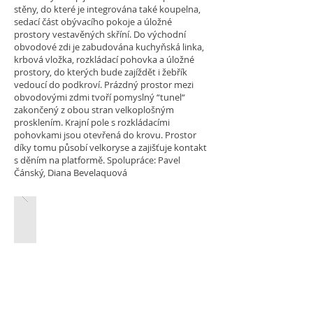
stěny, do které je integrována také koupelna,
sedací část obývacího pokoje a úložné
prostory vestavěných skříní. Do východní
obvodové zdi je zabudována kuchyňská linka,
krbová vložka, rozkládací pohovka a úložné
prostory, do kterých bude zajíždět i žebřík
vedoucí do podkroví. Prázdný prostor mezi
obvodovými zdmi tvoří pomyslný “tunel“
zakončený z obou stran velkoplošným
prosklením. Krajní pole s rozkládacími
pohovkami jsou otevřená do krovu. Prostor
díky tomu působí velkoryse a zajišťuje kontakt
s děním na platformě. Spolupráce: Pavel
Čánský, Diana Bevelaquová