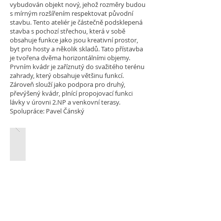
vybudován objekt nový, jehož rozměry budou
s mírným rozšířením respektovat původní
stavbu. Tento ateliér je částečně podsklepená
stavba s pochozí střechou, která v sobě
obsahuje funkce jako jsou kreativní prostor,
byt pro hosty a několik skladů. Tato přístavba
je tvořena dvěma horizontálními objemy.
Prvním kvádr je zaříznutý do svažitého terénu
zahrady, který obsahuje většinu funkcí.
Zároveň slouží jako podpora pro druhý,
převýšený kvádr, plnící propojovací funkci
lávky v úrovni 2.NP a venkovní terasy.
Spolupráce: Pavel Čánský