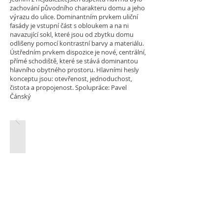
zachování původního charakteru domu a jeho
výrazu do ulice. Dominantním prvkem uliční
fasády je vstupní část s obloukem a na ni
navazující sokl, které jsou od zbytku domu
odlišeny pomocí kontrastní barvy a materiálu.
Ústředním prvkem dispozice je nové, centrální,
přímé schodiště, které se stává dominantou
hlavního obytného prostoru. Hlavními hesly
konceptu jsou: otevřenost, jednoduchost,
čistota a propojenost. Spolupráce: Pavel
Čánský