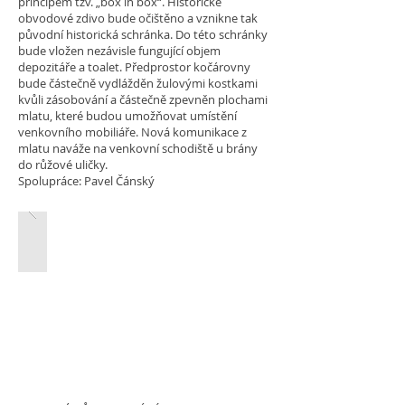
principem tzv. „box in box“. Historické
obvodové zdivo bude očištěno a vznikne tak
původní historická schránka. Do této schránky
bude vložen nezávisle fungující objem
depozitáře a toalet. Předprostor kočárovny
bude částečně vydlážděn žulovými kostkami
kvůli zásobování a částečně zpevněn plochami
mlatu, které budou umožňovat umístění
venkovního mobiliáře. Nová komunikace z
mlatu naváže na venkovní schodiště u brány
do růžové uličky.
Spolupráce: Pavel Čánský