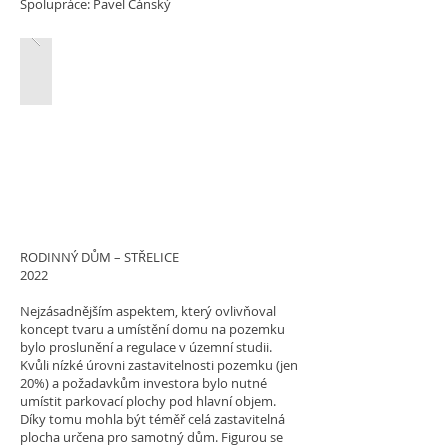
Spolupráce: Pavel Čánský
RODINNÝ DŮM – STŘELICE
2022
Nejzásadnějším aspektem, který ovlivňoval
koncept tvaru a umístění domu na pozemku
bylo proslunění a regulace v územní studii.
Kvůli nízké úrovni zastavitelnosti pozemku (jen
20%) a požadavkům investora bylo nutné
umístit parkovací plochy pod hlavní objem.
Díky tomu mohla být téměř celá zastavitelná
plocha určena pro samotný dům. Figurou se