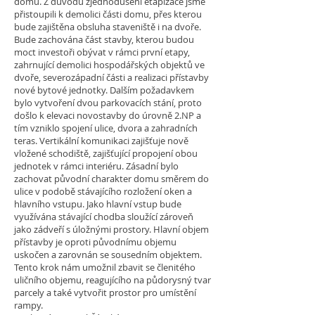
domu. Z důvodu zjednodušení etapizace jsme
přistoupili k demolici části domu, přes kterou
bude zajištěna obsluha staveniště i na dvoře.
Bude zachována část stavby, kterou budou
moct investoři obývat v rámci první etapy,
zahrnující demolici hospodářských objektů ve
dvoře, severozápadní části a realizaci přístavby
nové bytové jednotky. Dalším požadavkem
bylo vytvoření dvou parkovacích stání, proto
došlo k elevaci novostavby do úrovně 2.NP a
tím vzniklo spojení ulice, dvora a zahradních
teras. Vertikální komunikaci zajišťuje nově
vložené schodiště, zajišťující propojení obou
jednotek v rámci interiéru. Zásadní bylo
zachovat původní charakter domu směrem do
ulice v podobě stávajícího rozložení oken a
hlavního vstupu. Jako hlavní vstup bude
využívána stávající chodba sloužící zároveň
jako zádveří s úložnými prostory. Hlavní objem
přístavby je oproti původnímu objemu
uskočen a zarovnán se sousedním objektem.
Tento krok nám umožnil zbavit se členitého
uličního objemu, reagujícího na půdorysný tvar
parcely a také vytvořit prostor pro umístění
rampy.