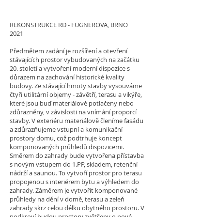
REKONSTRUKCE RD - FÜGNEROVA, BRNO
2021
Předmětem zadání je rozšíření a otevření
stávajících prostor vybudovaných na začátku
20. století a vytvoření moderní dispozice s
důrazem na zachování historické kvality
budovy. Ze stávající hmoty stavby vysouváme
čtyři utilitární objemy - závětří, terasu a vikýře,
které jsou buď materiálově potlačeny nebo
zdůrazněny, v závislosti na vnímání proporcí
stavby. V exteriéru materiálově členíme fasádu
a zdůrazňujeme vstupní a komunikační
prostory domu, což podtrhuje koncept
komponovaných průhledů dispozicemi.
Směrem do zahrady bude vytvořena přístavba
s novým vstupem do 1.PP, skladem, retenční
nádrží a saunou. To vytvoří prostor pro terasu
propojenou s interiérem bytu a výhledem do
zahrady. Záměrem je vytvořit komponované
průhledy na dění v domě, terasu a zeleň
zahrady skrz celou délku obytného prostoru. V
podkroví budou prostory zvětšeny o nové