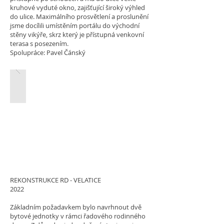
kruhové vyduté okno, zajišťující široký výhled
do ulice. Maximálního prosvětlení a proslunění
jsme docílili umístěním portálu do východní
stěny vikýře, skrz který je přístupná venkovní
terasa s posezením.
Spolupráce: Pavel Čánský
REKONSTRUKCE RD - VELATICE
2022
Základním požadavkem bylo navrhnout dvě
bytové jednotky v rámci řadového rodinného