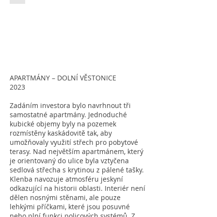
APARTMÁNY – DOLNÍ VĚSTONICE
2023
Zadáním investora bylo navrhnout tři
samostatné apartmány. Jednoduché
kubické objemy byly na pozemek
rozmístěny kaskádovitě tak, aby
umožňovaly využití střech pro pobytové
terasy. Nad největším apartmánem, který
je orientovaný do ulice byla vztyčena
sedlová střecha s krytinou z pálené tašky.
Klenba navozuje atmosféru jeskyní
odkazující na historii oblasti. Interiér není
dělen nosnými stěnami, ale pouze
lehkými příčkami, které jsou posuvné
nebo plní funkci policových systémů. Z