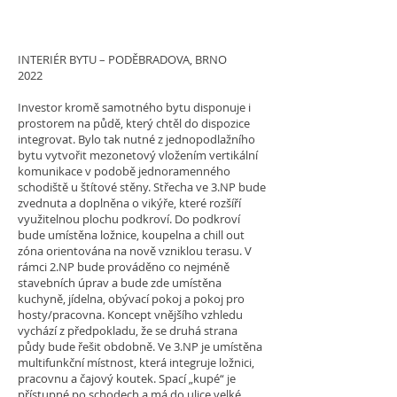
INTERIÉR BYTU – PODĚBRADOVA, BRNO
2022
Investor kromě samotného bytu disponuje i
prostorem na půdě, který chtěl do dispozice
integrovat. Bylo tak nutné z jednopodlažního
bytu vytvořit mezonetový vložením vertikální
komunikace v podobě jednoramenného
schodiště u štítové stěny. Střecha ve 3.NP bude
zvednuta a doplněna o vikýře, které rozšíří
využitelnou plochu podkroví. Do podkroví
bude umístěna ložnice, koupelna a chill out
zóna orientována na nově vzniklou terasu. V
rámci 2.NP bude prováděno co nejméně
stavebních úprav a bude zde umístěna
kuchyně, jídelna, obývací pokoj a pokoj pro
hosty/pracovna. Koncept vnějšího vzhledu
vychází z předpokladu, že se druhá strana
půdy bude řešit obdobně. Ve 3.NP je umístěna
multifunkční místnost, která integruje ložnici,
pracovnu a čajový koutek. Spací „kupé“ je
přístupné po schodech a má do ulice velké