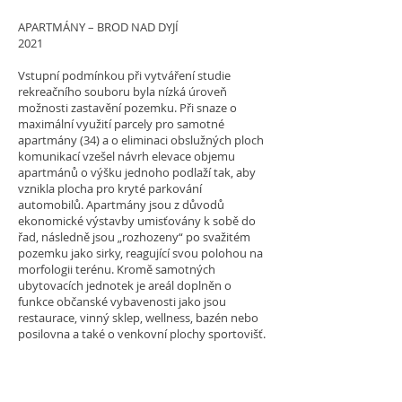
APARTMÁNY – BROD NAD DYJÍ
2021
Vstupní podmínkou při vytváření studie
rekreačního souboru byla nízká úroveň
možnosti zastavění pozemku. Při snaze o
maximální využití parcely pro samotné
apartmány (34) a o eliminaci obslužných ploch
komunikací vzešel návrh elevace objemu
apartmánů o výšku jednoho podlaží tak, aby
vznikla plocha pro kryté parkování
automobilů. Apartmány jsou z důvodů
ekonomické výstavby umisťovány k sobě do
řad, následně jsou „rozhozeny“ po svažitém
pozemku jako sirky, reagující svou polohou na
morfologii terénu. Kromě samotných
ubytovacích jednotek je areál doplněn o
funkce občanské vybavenosti jako jsou
restaurace, vinný sklep, wellness, bazén nebo
posilovna a také o venkovní plochy sportovišť.
Betonový objem stavby občanského vybavení
tvoří pomyslnou páteř, spojující řady
apartmánů v jeden celek, avšak na několika
místech je prostupný a láká kolemjdoucí k