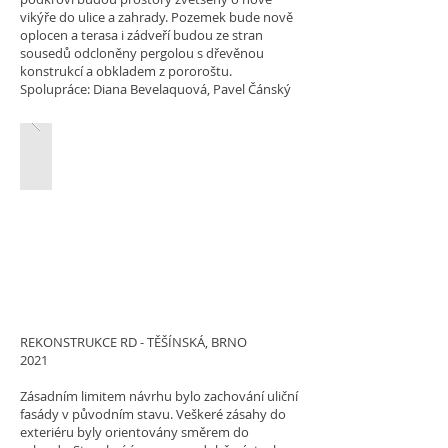
vikýře do ulice a zahrady. Pozemek bude nově
oplocen a terasa i zádveří budou ze stran
sousedů odcloněny pergolou s dřevěnou
konstrukcí a obkladem z pororoštu.
Spolupráce: Diana Bevelaquová, Pavel Čánský
REKONSTRUKCE RD - TĚŠÍNSKÁ, BRNO
2021
Zásadním limitem návrhu bylo zachování uliční
fasády v původním stavu. Veškeré zásahy do
exteriéru byly orientovány směrem do