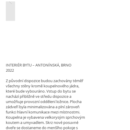
INTERIÉR BYTU – ANTONÍNSKÁ, BRNO
2022
Z původní dispozice budou zachovány téměř
všechny stěny kromě koupelnového jádra,
které bude vybouráno. Vstup do bytu se
nachází přibližně ve středu dispozice a
umožňuje provozní oddělení ložnice. Plocha
zádveří byla minimalizována a plní zároveň
funkci hlavní komunikace mezi místnostmi.
Koupelna je vybavena velkorysým sprchovým
koutem a umyvadlem. Skrz nové posuvné
dveře se dostaneme do menšího pokoje s